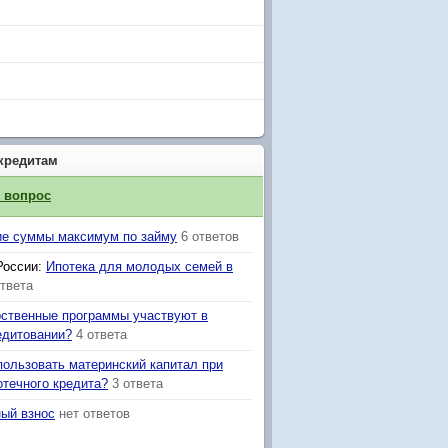
кредитам
й вопрос
е суммы максимум по займу
6 ответов
России
:
Ипотека для молодых семей в
ответа
рственные программы участвуют в
едитовании?
4 ответа
пользовать материнский капитал при
отечного кредита?
3 ответа
ый взнос
нет ответов