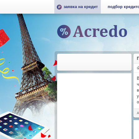
заявка на кредит
подбор кредит
В
ч
в
у
о
А