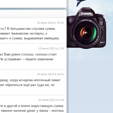
16 июня 2013 в 15:02
сть? В большинстве случаев сумма
нивают банковские эксперты, к
ляшет» и сумма, выдаваемая заёмщику.
18 июня 2013 в 2:26
ал Вам ровно столько, сколько стоит
Не устраивает – пишите заявление
19 июня 2013 в 18:51
риод, когда исчерпан ипотечный лимит
ит обратиться ещё раз туда же, но
20 июня 2013 в 5:34
ошли в другой и взяли недостающую сумму
 именно наличие денег у банка – ипотека