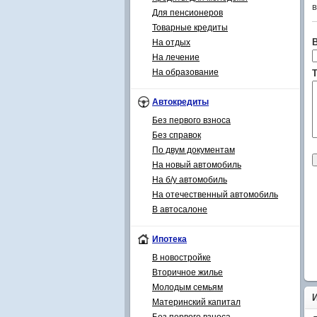
в
Для пенсионеров
Товарные кредиты
На отдых
На лечение
На образование
Т
Автокредиты
Без первого взноса
Без справок
По двум документам
На новый автомобиль
На б/у автомобиль
На отечественный автомобиль
В автосалоне
Ипотека
В новостройке
Вторичное жилье
Молодым семьям
Материнский капитал