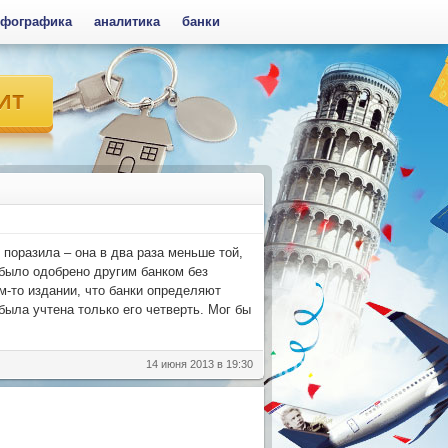
фографика
аналитика
банки
поразила – она в два раза меньше той,
 было одобрено другим банком без
ом-то издании, что банки определяют
была учтена только его четверть. Мог бы
14 июня 2013 в 19:30