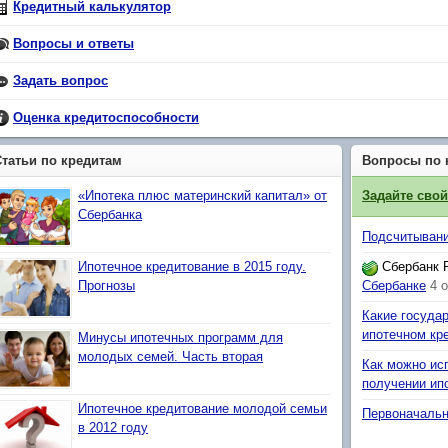
Кредитный калькулятор
Вопросы и ответы
Задать вопрос
Оценка кредитоспособности
Статьи по кредитам
Вопросы по 
«Ипотека плюс материнский капитал» от
Задайте сво
Сбербанка
Подсчитывани
Ипотечное кредитование в 2015 году.
Сбербанк 
Прогнозы
Сбербанке
4 
Какие госуда
ипотечном кр
Минусы ипотечных программ для
молодых семей. Часть вторая
Как можно ис
получении ип
Ипотечное кредитование молодой семьи
Первоначальн
в 2012 году