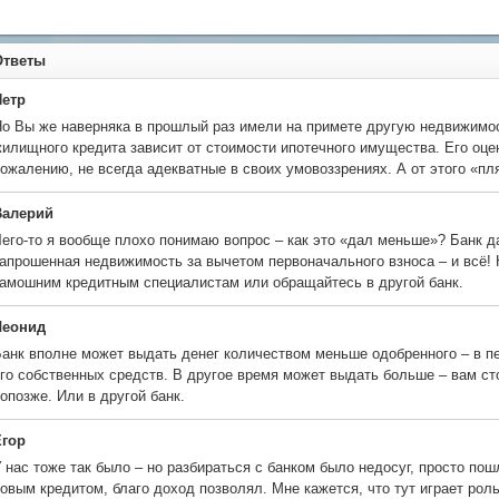
Ответы
Петр
о Вы же наверняка в прошлый раз имели на примете другую недвижимо
илищного кредита зависит от стоимости ипотечного имущества. Его оце
ожалению, не всегда адекватные в своих умовоззрениях. А от этого «п
Валерий
его-то я вообще плохо понимаю вопрос – как это «дал меньше»? Банк д
апрошенная недвижимость за вычетом первоначального взноса – и всё! 
амошним кредитным специалистам или обращайтесь в другой банк.
Леонид
анк вполне может выдать денег количеством меньше одобренного – в пе
го собственных средств. В другое время может выдать больше – вам сто
опозже. Или в другой банк.
Егор
 нас тоже так было – но разбираться с банком было недосуг, просто п
овым кредитом, благо доход позволял. Мне кажется, что тут играет роль