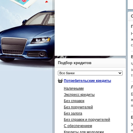
Н
ж
с
Подбор кредитов
Ч
з
т
Потребительские кредиты
Наличными
Б
Экспресс кредиты
е
Без справок
п
Без поручителей
Без залога
Без справок и поручителей
У
С обеспечением
н
Кредиты для молодежи