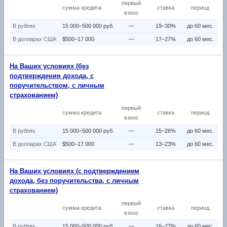
первый
сумма кредита
ставка
период
взнос
В рублях
15 000–500 000 руб.
—
19–30%
до 60 мес.
В долларах США
$500–17 000
—
17–27%
до 60 мес.
На Ваших условиях (без
подтверждения дохода, с
поручительством, с личным
страхованием)
первый
сумма кредита
ставка
период
взнос
В рублях
15 000–500 000 руб.
—
15–26%
до 60 мес.
В долларах США
$500–17 000
—
13–23%
до 60 мес.
На Ваших условиях (с подтверждением
дохода, без поручительства, с личным
страхованием)
первый
сумма кредита
ставка
период
взнос
В рублях
15 000–500 000 руб.
—
16–27%
до 60 мес.