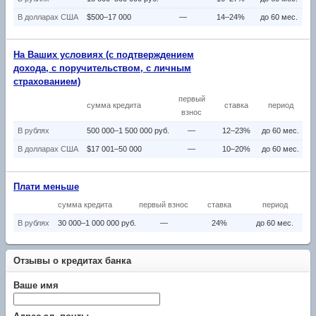
В долларах США
$500–17 000
—
14–24%
до 60 мес.
На Ваших условиях (с подтверждением
дохода, с поручительством, с личным
страхованием)
первый
сумма кредита
ставка
период
взнос
В рублях
500 000–1 500 000 руб.
—
12–23%
до 60 мес.
В долларах США
$17 001–50 000
—
10–20%
до 60 мес.
Плати меньше
сумма кредита
первый взнос
ставка
период
В рублях
30 000–1 000 000 руб.
—
24%
до 60 мес.
Отзывы о кредитах банка
Ваше имя