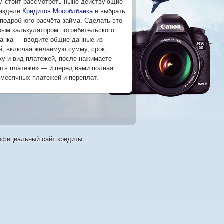
м стоит рассмотреть ныне действующие
разделе
Кредитов Мособлбанка
и выбрать
подробного расчёта займа. Сделать это
овым калькулятором потребительского
анка — вводите общие данные из
й, включая желаемую сумму, срок,
ку и вид платежей, после нажимаете
ать платежи» — и перед вами полная
емесячных платежей и переплат.
официальный сайт кредиты