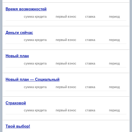
Время возможностей
сумма кредита
первый взнос
ставка
период
Деньги сейчас
сумма кредита
первый взнос
ставка
период
Новый план
сумма кредита
первый взнос
ставка
период
Новый план — Социальный
сумма кредита
первый взнос
ставка
период
Страховой
сумма кредита
первый взнос
ставка
период
Твой выбор!