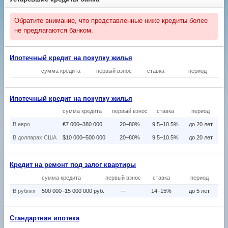
Обратите внимание, что представленные ниже кредиты более
не предлагаются банком.
Ипотечный кредит на покупку жилья
сумма кредита
первый взнос
ставка
период
Ипотечный кредит на покупку жилья
сумма кредита
первый взнос
ставка
период
В eвро
€7 000–380 000
20–80%
9.5–10.5%
до 20 лет
В долларах США
$10 000–500 000
20–80%
9.5–10.5%
до 20 лет
Кредит на ремонт под залог квартиры
сумма кредита
первый взнос
ставка
период
В рублях
500 000–15 000 000 руб.
—
14–15%
до 5 лет
Стандартная ипотека