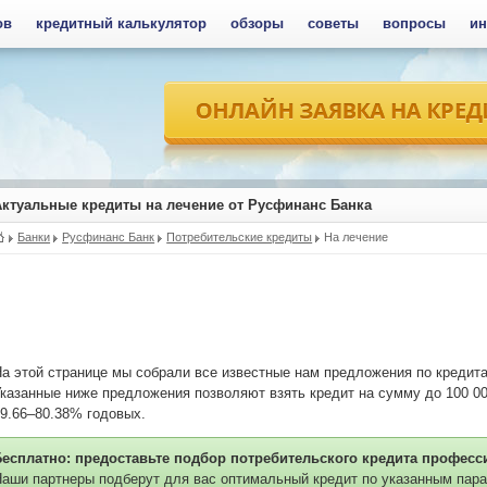
ов
кредитный калькулятор
обзоры
советы
вопросы
ин
Актуальные кредиты на лечение от Русфинанс Банка
Банки
Русфинанс Банк
Потребительские кредиты
На лечение
а этой странице мы собрали все известные нам предложения по кредит
казанные ниже предложения позволяют взять кредит на сумму до 100 00
9.66–80.38% годовых.
Бесплатно: предоставьте подбор потребительского кредита професс
аши партнеры подберут для вас оптимальный кредит по указанным пара