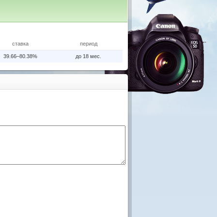
ставка
период
39.66–80.38%
до 18 мес.