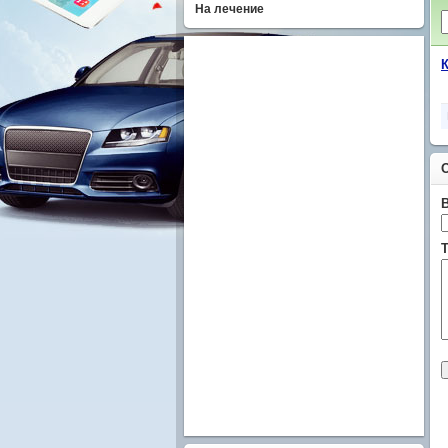
На лечение
Т