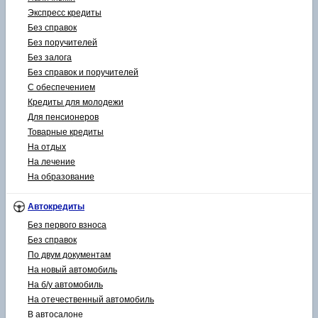
Экспресс кредиты
Без справок
Без поручителей
Без залога
Без справок и поручителей
С обеспечением
Кредиты для молодежи
Для пенсионеров
Товарные кредиты
На отдых
На лечение
На образование
Автокредиты
Без первого взноса
Без справок
По двум документам
На новый автомобиль
На б/у автомобиль
На отечественный автомобиль
В автосалоне