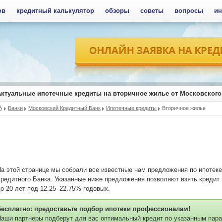
ов
кредитный калькулятор
обзоры
советы
вопросы
ин
Актуальные ипотечные кредиты на вторичное жилье от Московского
Банки
Московский Кредитный Банк
Ипотечные кредиты
Вторичное жилье
а этой странице мы собрали все известные нам предложения по ипотеке
редитного Банка. Указанные ниже предложения позволяют взять кредит 
о 20 лет под 12.25–22.75% годовых.
Бесплатно: предоставьте подбор ипотеки профессионалам!
аши партнеры подберут для вас оптимальный кредит по указанным пара