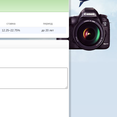
ставка
период
12.25–22.75%
до 20 лет