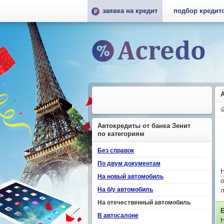
заявка на кредит
подбор кредит
Автокредиты от банка Зенит
по категориям
Без справок
По двум документам
Н
На новый автомобиль
о
На б/у автомобиль
л
На отечественный автомобиль
В автосалоне
Н