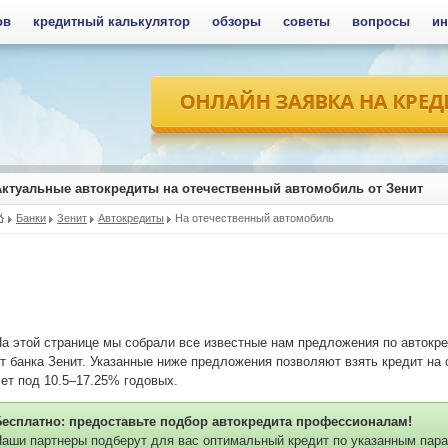
ов
кредитный калькулятор
обзоры
советы
вопросы
ин
Актуальные автокредиты на отечественный автомобиль от Зенит
Банки
Зенит
Автокредиты
На отечественный автомобиль
а этой странице мы собрали все известные нам предложения по автокр
т банка Зенит. Указанные ниже предложения позволяют взять кредит на 
ет под 10.5–17.25% годовых.
Бесплатно: предоставьте подбор автокредита профессионалам!
аши партнеры подберут для вас оптимальный кредит по указанным пара