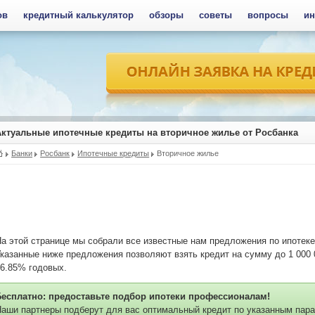
ов
кредитный калькулятор
обзоры
советы
вопросы
ин
Актуальные ипотечные кредиты на вторичное жилье от Росбанка
Банки
Росбанк
Ипотечные кредиты
Вторичное жилье
а этой странице мы собрали все известные нам предложения по ипотеке
казанные ниже предложения позволяют взять кредит на сумму до 1 000 0
6.85% годовых.
Бесплатно: предоставьте подбор ипотеки профессионалам!
аши партнеры подберут для вас оптимальный кредит по указанным пара