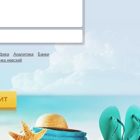
фика
Аналитика
Банки
нка невский