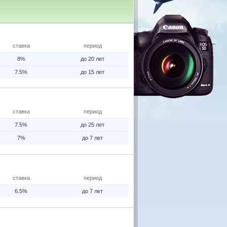
ставка
период
8%
до 20 лет
7.5%
до 15 лет
ставка
период
7.5%
до 25 лет
7%
до 7 лет
ставка
период
6.5%
до 7 лет