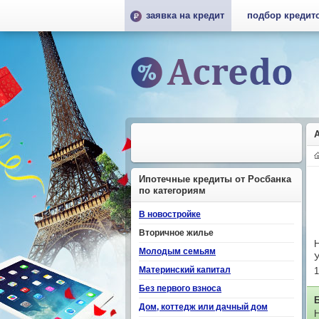
заявка на кредит
подбор кредит
Ипотечные кредиты от Росбанка
по категориям
В новостройке
Вторичное жилье
Н
Молодым семьям
У
Материнский капитал
1
Без первого взноса
Дом, коттедж или дачный дом
Н