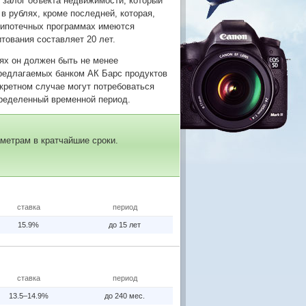
д залог объекта недвижимости, который
в рублях, кроме последней, которая,
В ипотечных программах имеются
тования составляет 20 лет.
ях он должен быть не менее
предлагаемых банком АК Барс продуктов
кретном случае могут потребоваться
пределенный временной период.
метрам в кратчайшие сроки.
ставка
период
15.9%
до 15 лет
ставка
период
13.5–14.9%
до 240 мес.