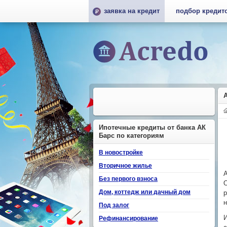
заявка на кредит
подбор кредит
Ипотечные кредиты от банка АК
Барс по категориям
В новостройке
Вторичное жилье
А
Без первого взноса
О
Дом, коттедж или дачный дом
р
н
Под залог
И
Рефинансирование