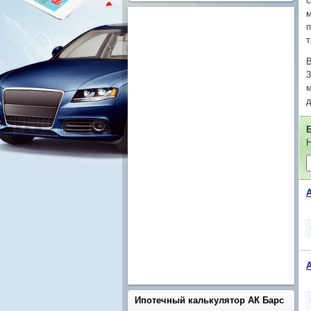
с
м
п
т
В
3
м
д
Н
Ипотечный калькулятор АК Барс