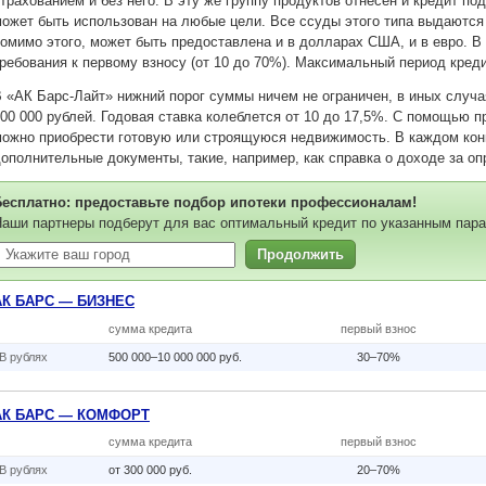
трахованием и без него. В эту же группу продуктов отнесен и кредит по
ожет быть использован на любые цели. Все ссуды этого типа выдаются 
омимо этого, может быть предоставлена и в долларах США, и в евро. 
ребования к первому взносу (от 10 до 70%). Максимальный период креди
 «АК Барс-Лайт» нижний порог суммы ничем не ограничен, в иных случа
00 000 рублей. Годовая ставка колеблется от 10 до 17,5%. С помощью 
ожно приобрести готовую или строящуюся недвижимость. В каждом кон
ополнительные документы, такие, например, как справка о доходе за о
Бесплатно: предоставьте подбор ипотеки профессионалам!
аши партнеры подберут для вас оптимальный кредит по указанным пара
Продолжить
АК БАРС — БИЗНЕС
сумма кредита
первый взнос
В рублях
500 000–10 000 000 руб.
30–70%
АК БАРС — КОМФОРТ
сумма кредита
первый взнос
В рублях
от 300 000 руб.
20–70%