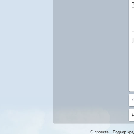
Т
О проекте
Подбор кре