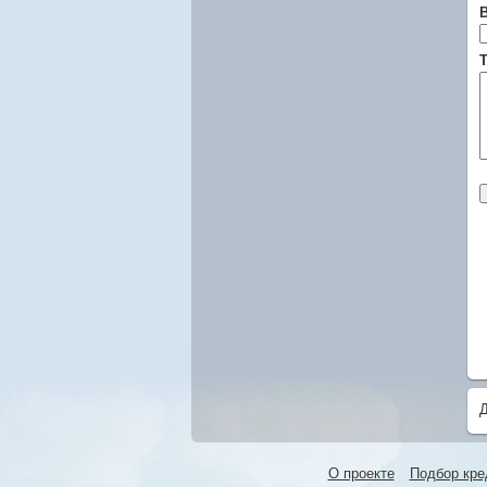
Т
О проекте
Подбор кре