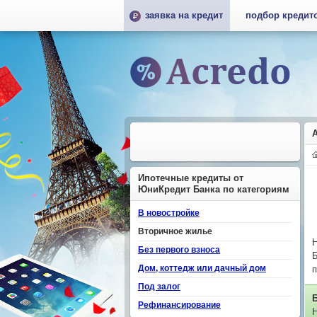
заявка на кредит
подбор кредит
Ипотечные кредиты от
ЮниКредит Банка по категориям
В новостройке
Вторичное жилье
Н
Без первого взноса
Б
Дом, коттедж или дачный дом
п
Под залог
Рефинансирование
Н