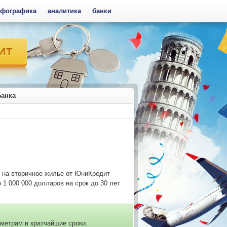
фографика
аналитика
банки
Банка
е на вторичное жилье от ЮниКредит
1 000 000 долларов на срок до 30 лет
метрам в кратчайшие сроки.