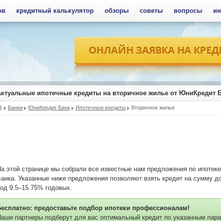
ов
кредитный калькулятор
обзоры
советы
вопросы
ин
Актуальные ипотечные кредиты на вторичное жилье от ЮниКредит 
Банки
ЮниКредит Банк
Ипотечные кредиты
Вторичное жилье
а этой странице мы собрали все известные нам предложения по ипотек
анка. Указанные ниже предложения позволяют взять кредит на сумму до 
од 9.5–15.75% годовых.
Бесплатно: предоставьте подбор ипотеки профессионалам!
аши партнеры подберут для вас оптимальный кредит по указанным пара