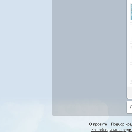
Д
О проекте
Подбор кре
Как объединить креди