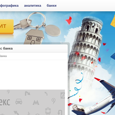
фографика
аналитика
банки
ис банка
банка