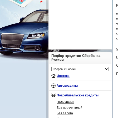
п
в
ч
п
с
с
У
Подбор кредитов Сбербанка
России
О
Ипотека
Автокредиты
Потребительские кредиты
Наличными
Без поручителей
Без залога