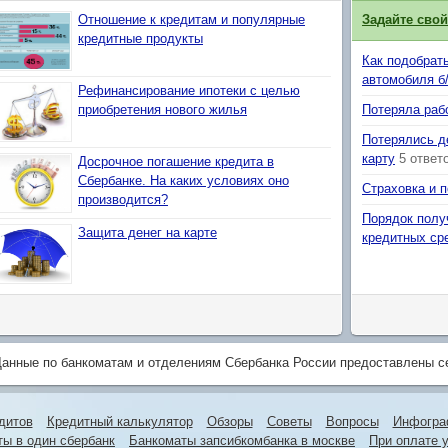
Отношение к кредитам и популярные
Задайте сво
кредитные продукты
Как подобрат
автомобиля б
Рефинансирование ипотеки с целью
приобретения нового жилья
Потеряла рабо
Потерялись д
карту
5 ответ
Досрочное погашение кредита в
Сбербанке. На каких условиях оно
Страховка и 
производится?
Порядок полу
Защита денег на карте
кредитных ср
анные по банкоматам и отделениям Сбербанка России предоставлены 
дитов
Кредитный калькулятор
Обзоры
Советы
Вопросы
Инфогра
ты в один сбербанк
Банкоматы запсибкомбанка в москве
При оплате у