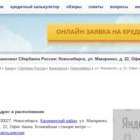
ов
кредитный калькулятор
обзоры
советы
вопросы
ин
Банкомат Сбербанка России
: Новосибирск, ул. Макаренко, д. 22, Оф
Банки
Сбербанк России
Банкоматы
Новосибирск
ул. Макаренко, д. 22, Офис 
Адрес и расположение
630027,
Новосибирск
,
Калининский район
,
ул. Макаренко,
. 22
, Офис банка. Ближайшая станция метро —
Заельцовская
.