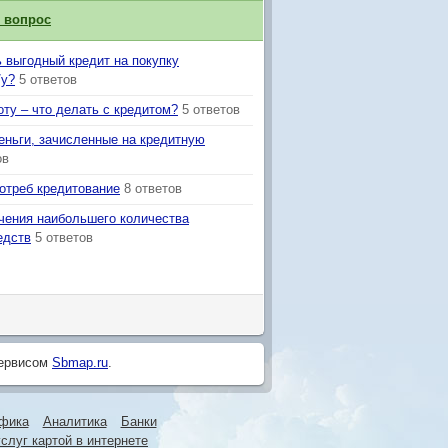
й вопрос
ь выгодный кредит на покупку
/у?
5 ответов
ту – что делать с кредитом?
5 ответов
еньги, зачисленные на кредитную
ов
потреб кредитование
8 ответов
чения наибольшего количества
едств
5 ответов
сервисом
Sbmap.ru
.
фика
Аналитика
Банки
слуг картой в интернете