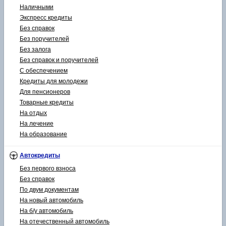
Наличными
Экспресс кредиты
Без справок
Без поручителей
Без залога
Без справок и поручителей
С обеспечением
Кредиты для молодежи
Для пенсионеров
Товарные кредиты
На отдых
На лечение
На образование
Автокредиты
Без первого взноса
Без справок
По двум документам
На новый автомобиль
На б/у автомобиль
На отечественный автомобиль