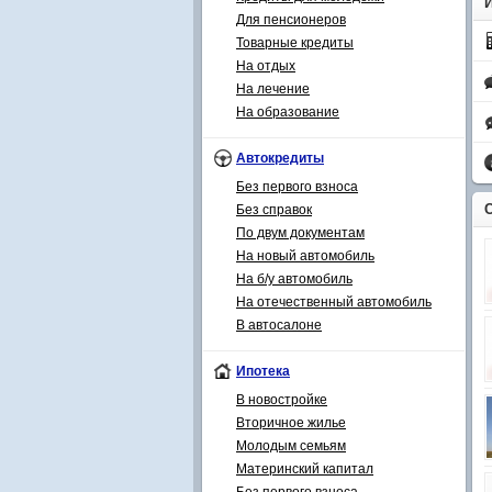
Для пенсионеров
Товарные кредиты
На отдых
На лечение
На образование
Автокредиты
Без первого взноса
Без справок
По двум документам
На новый автомобиль
На б/у автомобиль
На отечественный автомобиль
В автосалоне
Ипотека
В новостройке
Вторичное жилье
Молодым семьям
Материнский капитал