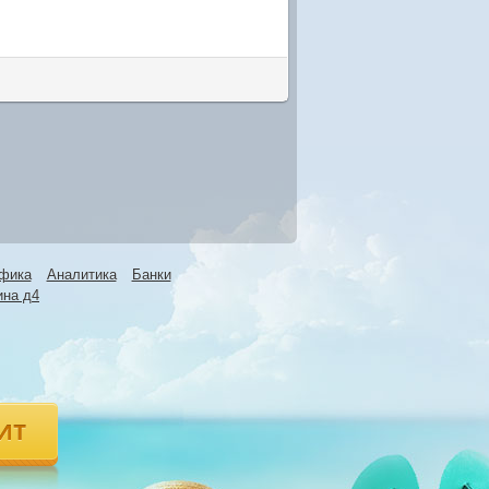
фика
Аналитика
Банки
ина д4