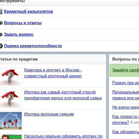
Инструменты
Кредитный калькулятор
Вопросы и ответы
Задать вопрос
Оценка кредитоспособности
Статьи по кредитам
Вопросы по 
Квартира в ипотеку в Москве -
Задайте сво
совместный ипотечный кредит
Развод при ип
Ипотека как самый доступный способ
Региональные
приобретения жилья для молодой семьи
правда или н
Не взяли кред
Ипотека молодым семьям
Как провести
ипотеки?
4 от
Как оформить
Насколько реально оформить ипотеку по