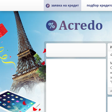
заявка на кредит
подбор кредит
М
С
н
з
А