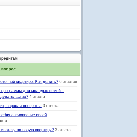
кредитам
й вопрос
отечной квартире. Как делить?
6 ответов
 программы для молодых семей –
адувательство?
4 ответа
ит, наросли проценты.
3 ответа
 рефинансирование своей
вета
 ипотеку на новую квартиру?
3 ответа