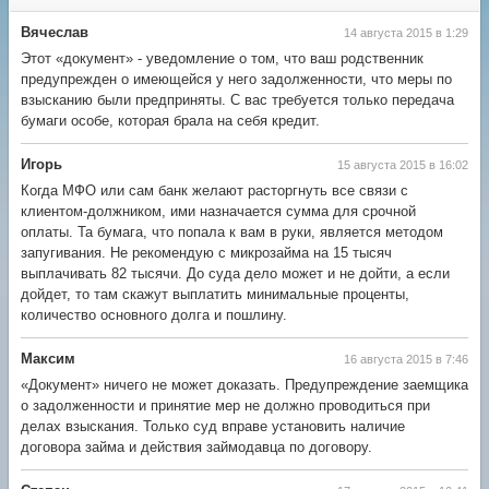
Вячеслав
14 августа 2015 в 1:29
Этот «документ» - уведомление о том, что ваш родственник
предупрежден о имеющейся у него задолженности, что меры по
взысканию были предприняты. С вас требуется только передача
бумаги особе, которая брала на себя кредит.
Игорь
15 августа 2015 в 16:02
Когда МФО или сам банк желают расторгнуть все связи с
клиентом-должником, ими назначается сумма для срочной
оплаты. Та бумага, что попала к вам в руки, является методом
запугивания. Не рекомендую с микрозайма на 15 тысяч
выплачивать 82 тысячи. До суда дело может и не дойти, а если
дойдет, то там скажут выплатить минимальные проценты,
количество основного долга и пошлину.
Максим
16 августа 2015 в 7:46
«Документ» ничего не может доказать. Предупреждение заемщика
о задолженности и принятие мер не должно проводиться при
делах взыскания. Только суд вправе установить наличие
договора займа и действия займодавца по договору.