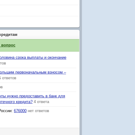
кредитам
й вопрос
половина срока выплаты и окончание
етов
большим первоначальным взносом –
5 ответов
ов
нты нужно предоставить в банк для
отечного кредита?
4 ответа
России
:
676000
нет ответов