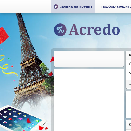
заявка на кредит
подбор кредит
К
У
А