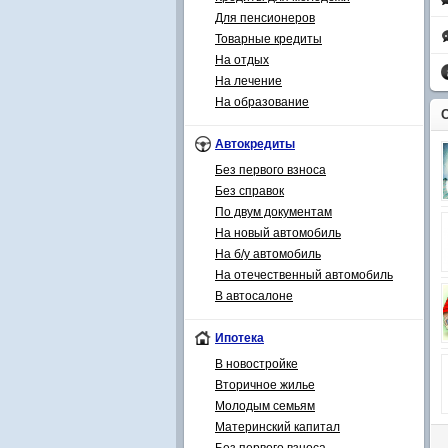
Для пенсионеров
Товарные кредиты
На отдых
На лечение
На образование
Автокредиты
Без первого взноса
Без справок
По двум документам
На новый автомобиль
На б/у автомобиль
На отечественный автомобиль
В автосалоне
Ипотека
В новостройке
Вторичное жилье
Молодым семьям
Материнский капитал