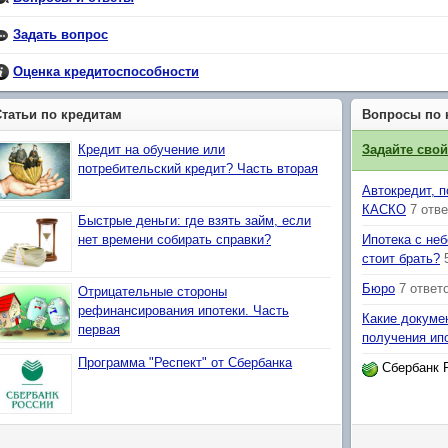
Задать вопрос
Оценка кредитоспособности
Статьи по кредитам
Вопросы по 
Кредит на обучение или
Задайте сво
потребительский кредит? Часть вторая
Автокредит, 
КАСКО
7 отв
Быстрые деньги: где взять займ, если
нет времени собирать справки?
Ипотека с не
стоит брать?
Бюро
7 ответ
Отрицательные стороны
рефинансирования ипотеки. Часть
Какие докуме
первая
получения ип
Программа "Респект" от Сбербанка
Сбербанк 