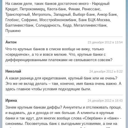
На самом деле, таких банков достаточно много - Народный
Кредит, Петрокоммерц, Квота-банк, Финам, Ренессанс,
Транспортный, Метрополь, Западный, Выборг-Банк, Анкор Банк,
Глобэкс, Софрино, Мосстройэкономбанк, Банк БЦК-Москва,
Балтинвестбанк, Солидарность, Кедр, Металлинвестбанк,
Пушкино
Антон
23 декабря 2012 в 13:54
Что-то крупных банков в списке вообще не вижу, только
«середнячок», а то и вовсе мелкие. Что, крупные банки с
дифференцированными платежами не связываются совсем?
Николай
24 декабря 2012 в 8:22
А какая разница для кредитования, крупный банк или не очень?
Это же не вклад делать – там, конечно, имя банка очень важно. А
здесь главное чтобы условия подходящие были.
Ирина
24 декабря 2012 в 18:43
Зачем крупным банкам диффы? Аннуитеты и отслеживать проще,
и выдавать, да и дохода от них больше. А клиенты в крупные
банки и так идут, для многих вообще слова «Сбербанк» и «банк» -
синонимы. Посоветуешь банк с выгодными условиями, а они на