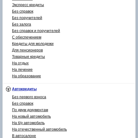
Экспресс кредиты
Без справок
Без поручителей
Без залога
Без справок и поручителей
С обеспечением
Кредиты для молодежи
Для пенсионеров
Товарные кредиты
На отдых
На лечение
На образование
Автокредиты
Без первого взноса
Без справок
По двум документам
На новый автомобиль
На б/у автомобиль
На отечественный автомобиль
В автосалоне