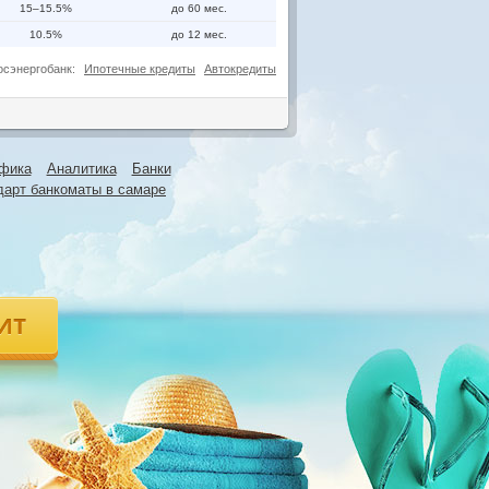
15–15.5%
до 60 мес.
10.5%
до 12 мес.
осэнергобанк:
Ипотечные кредиты
Автокредиты
фика
Аналитика
Банки
дарт банкоматы в самаре