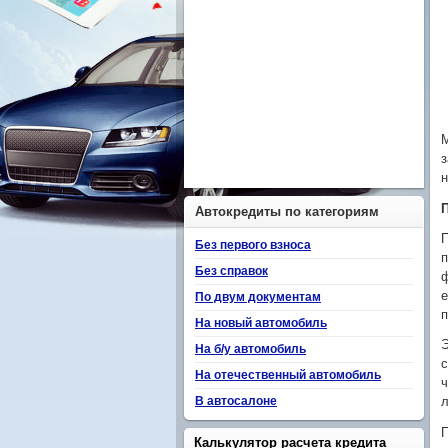
М
з
н
Автокредиты по категориям
П
Без первого взноса
п
Без справок
ф
е
По двум документам
п
На новый автомобиль
Э
На б/у автомобиль
с
На отечественный автомобиль
ч
В автосалоне
л
П
Калькулятор расчета кредита