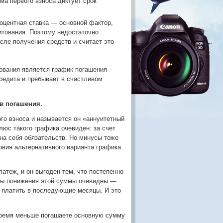
ма первого взноса диктует срок
роцентная ставка — основной фактор,
итования. Поэтому недостаточно
ле получения средств и считает это
тования является график погашения
редита и пребывает в счастливом
в погашения.
о взноса и называется он «аннуитетный
люс такого графика очевиден: за счет
на себя обязательств. Но минусы тоже
овия альтернативного варианта графика
теж, и он выгоден тем, что постепенно
ны понижения этой суммы очевидны —
 платить в последующие месяцы. И это
время меньше погашаете основную сумму