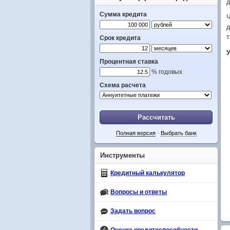
д
Сумма кредита
Ч
д
т
Срок кредита
Процентная ставка
% годовых
Схема расчета
Рассчитать
Полная версия
·
Выбрать банк
Инструменты
Кредитный калькулятор
Вопросы и ответы
Задать вопрос