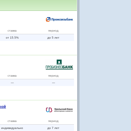
ставка
период
от 15.5%
до 5 лет
ставка
период
—
—
кой
ставка
период
индивидуально
до 7 лет