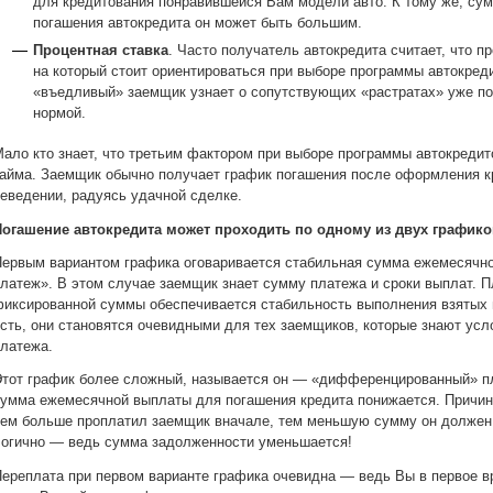
для кредитования понравившейся Вам модели авто. К тому же, сум
погашения автокредита он может быть большим.
Процентная ставка
. Часто получатель автокредита считает, что п
на который стоит ориентироваться при выборе программы автокред
«въедливый» заемщик узнает о сопутствующих «растратах» уже пос
нормой.
ало кто знает, что третьим фактором при выборе программы автокреди
айма. Заемщик обычно получает график погашения после оформления к
еведении, радуясь удачной сделке.
Погашение автокредита может проходить по одному из двух графико
ервым вариантом графика оговаривается стабильная сумма ежемесячног
латеж». В этом случае заемщик знает сумму платежа и сроки выплат. П
иксированной суммы обеспечивается стабильность выполнения взятых 
сть, они становятся очевидными для тех заемщиков, которые знают усл
латежа.
тот график более сложный, называется он — «дифференцированный» пла
умма ежемесячной выплаты для погашения кредита понижается. Причи
ем больше проплатил заемщик вначале, тем меньшую сумму он должен
огично — ведь сумма задолженности уменьшается!
ереплата при первом варианте графика очевидна — ведь Вы в первое 