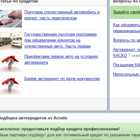
Статьи по кредитам
Вопросы по 
Покупаем отечественный автомобиль в
Задайте сво
кредит: часть практическая
Как оформить
первоначальн
Государственная льготная программа
при оформлении кредитов на
Вопросы по а
отечественные авто. Часть первая
Автокредит, 
КАСКО
7 отв
Приобретаем первое авто на условиях
автокредита
Погашение К
Непосильные 
Берем автокредит по двум документам
Подборка автокредитов от Acredo
Бесплатно: предоставьте подбор кредита профессионалам!
аши партнеры подберут для вас оптимальный кредит по указанным пара