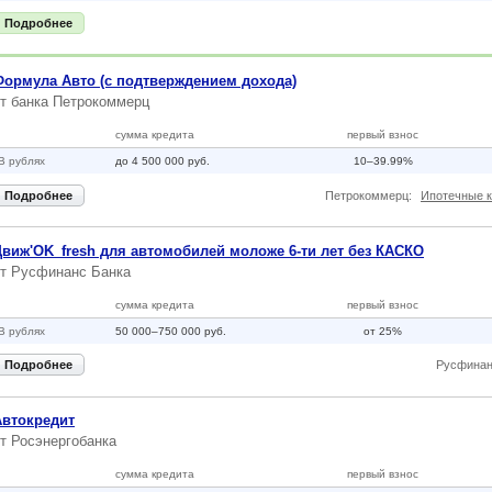
Подробнее
Формула Авто (с подтверждением дохода)
от
банка Петрокоммерц
сумма кредита
первый взнос
В рублях
до 4 500 000 руб.
10–39.99%
Подробнее
Петрокоммерц:
Ипотечные 
Движ'OK_fresh для автомобилей моложе 6-ти лет без КАСКО
от
Русфинанс Банка
сумма кредита
первый взнос
В рублях
50 000–750 000 руб.
от 25%
Подробнее
Русфинан
Автокредит
от
Росэнергобанка
сумма кредита
первый взнос