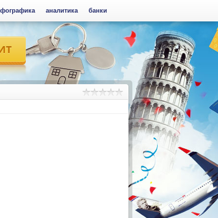
фографика
аналитика
банки