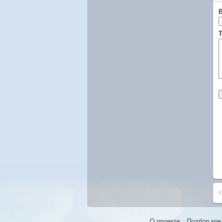
Т
О проекте
Подбор кре