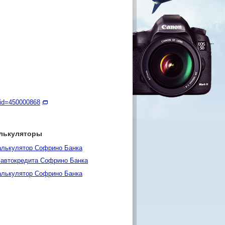
p?id=450000868
лькуляторы
алькулятор Софрино Банка
 автокредита Софрино Банка
алькулятор Софрино Банка