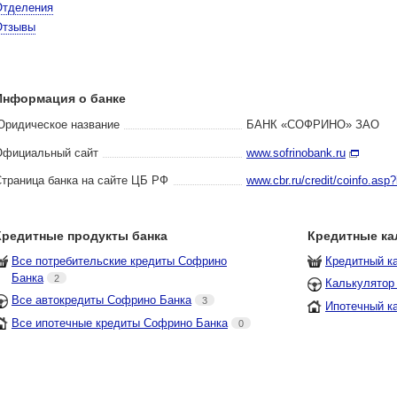
Отделения
Отзывы
Информация о банке
Юридическое название
БАНК «СОФРИНО» ЗАО
Официальный сайт
www.sofrinobank.ru
траница банка на сайте ЦБ РФ
www.cbr.ru/credit/coinfo.as
Кредитные продукты банка
Кредитные ка
Все потребительские кредиты Софрино
Кредитный к
Банка
2
Калькулятор
Все автокредиты Софрино Банка
3
Ипотечный к
Все ипотечные кредиты Софрино Банка
0