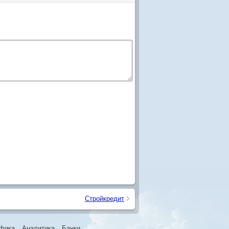
Стройкредит
фика
Аналитика
Банки