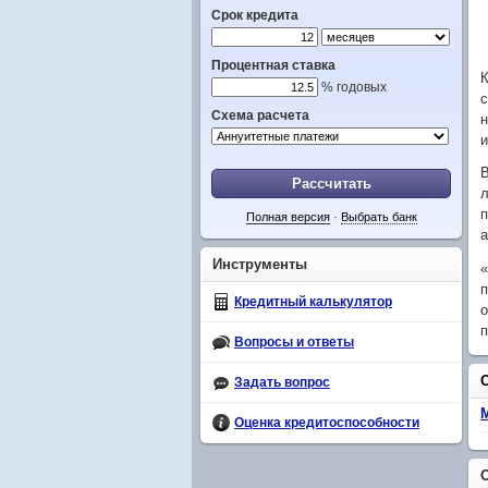
Срок кредита
Процентная ставка
К
% годовых
с
Схема расчета
н
и
В
Рассчитать
л
п
Полная версия
·
Выбрать банк
а
Инструменты
«
п
Кредитный калькулятор
о
п
Вопросы и ответы
Задать вопрос
Оценка кредитоспособности