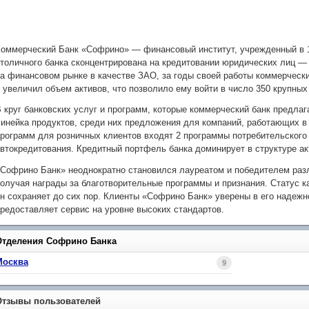
оммерческий Банк «Софрино» — финансовый институт, учрежденный в 1
толичного банка сконцентрирована на кредитовании юридических лиц —
а финансовом рынке в качестве ЗАО, за годы своей работы коммерчески
 увеличил объем активов, что позволило ему войти в число 350 крупны
 круг банковских услуг и программ, которые коммерческий банк предлаг
инейка продуктов, среди них предложения для компаний, работающих в 
рограмм для розничных клиентов входят 2 программы потребительского
втокредитования. Кредитный портфель банка доминирует в структуре ак
Софрино Банк» неоднократно становился лауреатом и победителем разл
олучая награды за благотворительные программы и признания. Статус ка
н сохраняет до сих пор. Клиенты «Софрино Банк» уверены в его надежн
редоставляет сервис на уровне высоких стандартов.
Отделения Софрино Банка
Москва
9
Отзывы пользователей