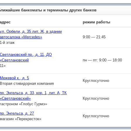
Ближайшие банкоматы и терминалы других банков
адрес
режим работы
ул. Орбели, д. 35 лит. Ж, в здании
автосалона «Mercedes»
9:00 — 21:45
1-й этаж
Светлановский пр., д. 11, ДО
«Светлановский
пн — пт: 9:00 — 18:00
11»
Межевой к., д. 5
Круглосуточно
Вторая стивидорная компания
пр. Энгельса, д. 33, кор. 1, лит. А, ТК
«Светлановский»
Круглосуточно
гастроном «Глобус Гурмэ»
пр. Энгельса, д. 27
Круглосуточно
магазин «Перекресток»