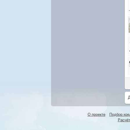
Д
О проекте
Подбор кре
Расчёт