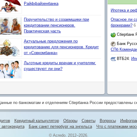
Райффайзенбанка
Ипотека и ре
Поручительство и созаемщики при
Опасное ли с
кредитовании пенсионеров.
брокерами?
6
Практическая часть
Сбербанк 
Актуальные предложения по
Банк Русс
кредитованию для пенсионеров. Кредит
СПб Комендан
от «Совкомбанка»
ВТБ24
:
Ип
Льготные кредиты врачам и учителям:
существуют ли они?
анные по банкоматам и отделениям Сбербанка России предоставлены 
дитов
Кредитный калькулятор
Обзоры
Советы
Вопросы
Инфогра
 автокредита
Банк санкт петербург на энгельса
Что с платежами мос
© Acredo, 2012–2026.