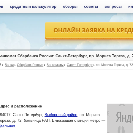
ов
кредитный калькулятор
обзоры
советы
вопросы
ин
Банкомат Сбербанка России
: Санкт-Петербург, пр. Мориса Тореза, д.
Банки
Сбербанк России
Банкоматы
Санкт-Петербург
пр. Мориса Тореза, д. 7
Адрес и расположение
194017,
Санкт-Петербург
,
Выборгский район
,
пр. Мориса
ореза, д. 72
, больница РАН. Ближайшая станция метро —
Удельная
.