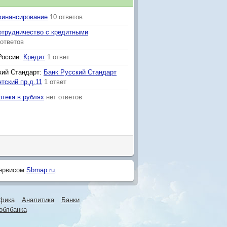
финансирование
10 ответов
отрудничество с кредитными
 ответов
России
:
Кредит
1 ответ
кий Стандарт
:
Банк Русский Стандарт
тский пр.д.11
1 ответ
отека в рублях
нет ответов
сервисом
Sbmap.ru
.
фика
Аналитика
Банки
облбанка