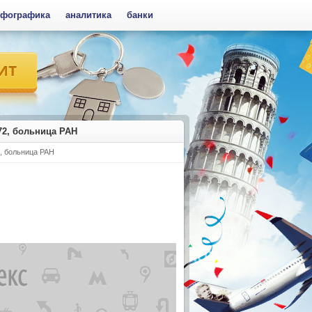
фографика
аналитика
банки
 72, больница РАН
2, больница РАН