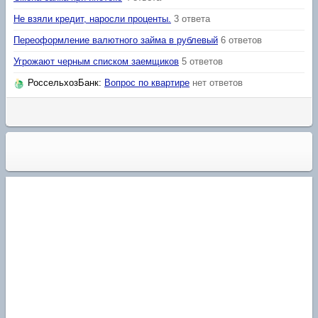
Не взяли кредит, наросли проценты.
3 ответа
Переоформление валютного займа в рублевый
6 ответов
Угрожают черным списком заемщиков
5 ответов
РоссельхозБанк
:
Вопрос по квартире
нет ответов