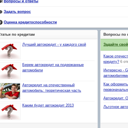
Вопросы и ответы
Задать вопрос
Оценка кредитоспособности
Статьи по кредитам
Вопросы по 
Лучший автокредит - у каждого свой
Задайте сво
Какое отечес
кредиту?
6 от
Берем автокредит на подержанные
автомобили
Интересно - 
автомобилями
Как оформить
Автокредит на отечественный
первоначальн
автомобиль: теоретическая часть
Автокредит. 
Каким будет автокредит 2013
Льготное авт