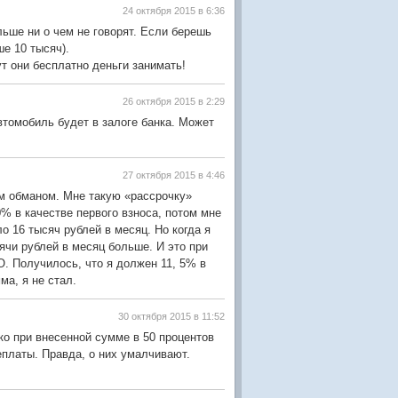
24 октября 2015 в 6:36
льше ни о чем не говорят. Если берешь
е 10 тысяч).
т они бесплатно деньги занимать!
26 октября 2015 в 2:29
втомобиль будет в залоге банка. Может
27 октября 2015 в 4:46
ым обманом. Мне такую «рассрочку»
% в качестве первого взноса, потом мне
 16 тысяч рублей в месяц. Но когда я
ячи рублей в месяц больше. И это при
О. Получилось, что я должен 11, 5% в
ма, я не стал.
30 октября 2015 в 11:52
ко при внесенной сумме в 50 процентов
реплаты. Правда, о них умалчивают.