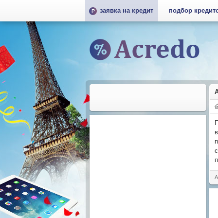
заявка на кредит
подбор кредит
П
в
п
с
п
А