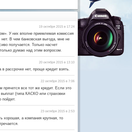
19 октября 2015 в 17:24
ом». У них вполне приемлемая комиссия
нет. В чем банковская выгода, мне не
сиво получается. Только насчет
 только думаю над этим вопросом.
20 октября 2015 в 13:10
 в рассрочке нет, проще кредит взять.
22 октября 2015 в 7:06
м прячется все тот же кредит. Если это
х выплат (типа КАСКО или страховки
о пойдет.
23 октября 2015 в 2:53
ь хорошая, а компания крупная, то
тречается.