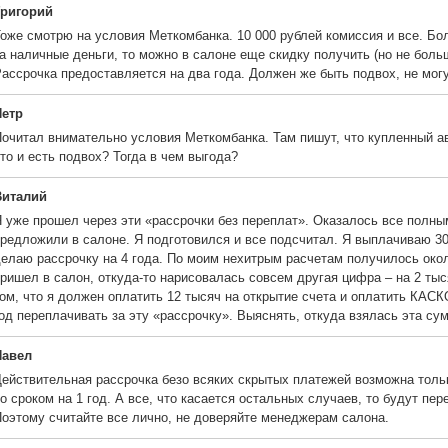
Григорий
оже смотрю на условия Меткомбанка. 10 000 рублей комиссия и все. Бо
а наличные деньги, то можно в салоне еще скидку получить (но не больш
ассрочка предоставляется на два года. Должен же быть подвох, не могу
Петр
очитал внимательно условия Меткомбанка. Там пишут, что купленный а
то и есть подвох? Тогда в чем выгода?
Виталий
 уже прошел через эти «рассрочки без переплат». Оказалось все полн
редложили в салоне. Я подготовился и все подсчитал. Я выплачиваю 30
елаю рассрочку на 4 года. По моим нехитрым расчетам получилось около
ришел в салон, откуда-то нарисовалась совсем другая цифра – на 2 тыс
ом, что я должен оплатить 12 тысяч на открытие счета и оплатить КАСК
од переплачивать за эту «рассрочку». Выяснять, откуда взялась эта сум
Павел
ействительная рассрочка безо всяких скрытых платежей возможна толь
о сроком на 1 год. А все, что касается остальных случаев, то будут пе
оэтому считайте все лично, не доверяйте менеджерам салона.