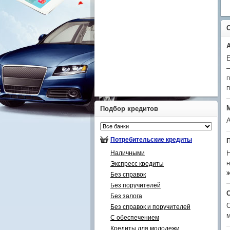
Е
–
п
п
Подбор кредитов
А
Потребительские кредиты
Наличными
Н
н
Экспресс кредиты
ж
Без справок
Без поручителей
Без залога
С
Без справок и поручителей
м
С обеспечением
Кредиты для молодежи