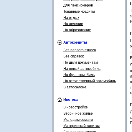
Для пенсионеров
Т
Товарные кредиты
з
На отдых
Р
На лечение
На образование
П
Автокредиты
э
Без первого взноса
Без справок
По двум документам
Я
На новый автомобиль
п
На б/у автомобиль
д
На отечественный автомобиль
п
В автосалоне
т
г
Ипотека
В новостройке
Д
Вторичное жилье
с
Молодым семьям
П
Материнский капитал