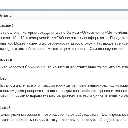
Ответы
Аркадий
сть салоны, которые сотрудничают с банком «Открытие» и «Меткомбанк
 около 10 – 12 тысяч рублей. КАСКО обязательно оформлять. Процентов 
онятно. Может какие-то договоренности автосалоном? Так вроде все кра
одводных камней не знаю, может еще что-то есть. Сам не покупал еще,
Михаил
 что касается Собинбанка, то комиссия действительно такая, что смысла
Петр
а самом деле, все эти «рассрочки» - хитрый рекламный ход, под которы
а самом деле рассрочка, то никто не должен требовать дополнительны
изни). И никаких переплат быть не должно. На такие условия вряд ли кт
Сергей
амый удачный вариант – это рассрочка от работодателя. Если должност
ожно попробовать получить такую рассрочку на работе. Иногда такое вс