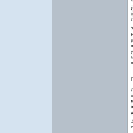
И
о
Л
З
Р
р
п
у
б
о
Д
о
в
в
д
З
с