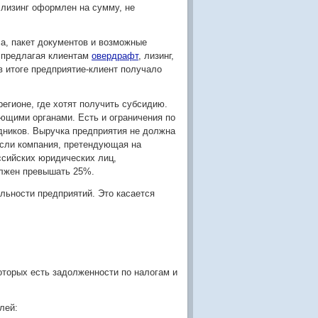
 лизинг оформлен на сумму, не
са, пакет документов и возможные
, предлагая клиентам
овердрафт
, лизинг,
в итоге предприятие-клиент получало
регионе, где хотят получить субсидию.
ующими органами. Есть и ограничения по
удников. Выручка предприятия не должна
Если компания, претендующая на
ссийских юридических лиц,
олжен превышать 25%.
льности предприятий. Это касается
оторых есть задолженности по налогам и
лей: