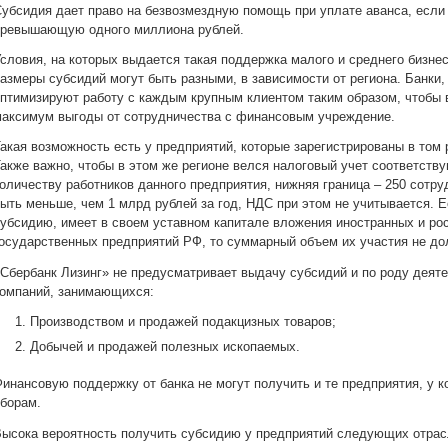
убсидия дает право на безвозмездную помощь при уплате аванса, если
превышающую одного миллиона рублей.
словия, на которых выдается такая поддержка малого и среднего бизне
азмеры субсидий могут быть разными, в зависимости от региона. Банки
птимизируют работу с каждым крупным клиентом таким образом, чтобы 
аксимум выгоды от сотрудничества с финансовым учреждение.
акая возможность есть у предприятий, которые зарегистрированы в том 
акже важно, чтобы в этом же регионе велся налоговый учет соответств
оличеству работников данного предприятия, нижняя граница – 250 сотр
ыть меньше, чем 1 млрд рублей за год, НДС при этом не учитывается. 
убсидию, имеет в своем уставном капитале вложения иностранных и ро
осударственных предприятий РФ, то суммарный объем их участия не д
Сбербанк Лизинг» не предусматривает выдачу субсидий и по роду деяте
омпаний, занимающихся:
Производством и продажей подакцизных товаров;
Добычей и продажей полезных ископаемых.
инансовую поддержку от банка не могут получить и те предприятия, у к
борам.
ысока вероятность получить субсидию у предприятий следующих отрас