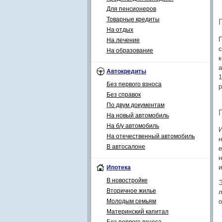
Для пенсионеров
Товарные кредиты
На отдых
П
На лечение
с
На образование
к
а
Автокредиты
1
Без первого взноса
р
Без справок
По двум документам
На новый автомобиль
На б/у автомобиль
И
На отечественный автомобиль
н
В автосалоне
е
н
Ипотека
и
В новостройке
Э
Вторичное жилье
л
Молодым семьям
о
Материнский капитал