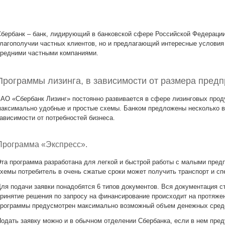
бербанк – банк, лидирующий в банковской сфере Российской Федерации
лагополучии частных клиентов, но и предлагающий интересные условия
редними частными компаниями.
Программы лизинга, в зависимости от размера пред
АО «Сбербанк Лизинг» постоянно развивается в сфере лизинговых прод
аксимально удобные и простые схемы. Банком предложены несколько ва
ависимости от потребностей бизнеса.
Программа «Экспресс».
та программа разработана для легкой и быстрой работы с малыми пре
хемы потребитель в очень сжатые сроки может получить транспорт и сп
ля подачи заявки понадобятся 6 типов документов. Вся документация с
ринятие решения по запросу на финансирование происходит на протяжен
рограммы предусмотрен максимально возможный объем денежных средс
одать заявку можно и в обычном отделении Сбербанка, если в нем пре