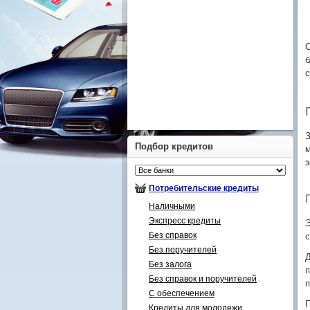
С
б
с
З
Подбор кредитов
м
з
Потребительские кредиты
Наличными
Экспресс кредиты
Э
Без справок
с
Без поручителей
Д
Без залога
п
Без справок и поручителей
п
С обеспечением
П
Кредиты для молодежи