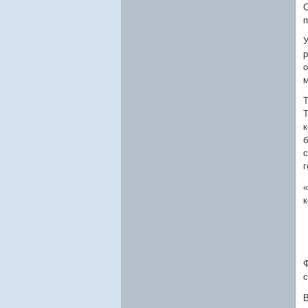
С
У
р
о
м
Т
Т
к
б
с
г
«
к
Ф
с
В