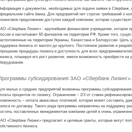
нформация о документах, необходимых для подачи заявки в Сбербанк, 
фициальном сайте банка. Для предприятий нет строгих требований о ко
изинговое предложение доступно каждой компании, которая существует 
АО «Сбербанк Лизинг» - крупнейшее финансовое учреждение, которое пр
оссии и насчитывает 60 филиалов на территории РФ. Кроме того, сущес
асположенные на территории Украины, Казахстана и Белоруссии. Цель 
оддержка бизнеса от малого до крупного. Постоянное развитие и разра
прощение процедуры лизинга и доступность для всех предпринимателе
изнеса, планируя его рост развитие, имели возможность приобрести на
борудование.
Программы субсидирования ЗАО «Сбербанк Лизинг».
ля малых и средних предприятий возможны программы субсидирования.
платы процентов по лизингу. Ограничение – 2/3 от ставки рефинансиро
озможность – оплата авансовых платежей, которая может составить да
зноса по договору. Такого рода программы направлены на поддержку р
остичь поставленных менеджментом компании целей в очень ограниченн
АО «Сбербанк Лизинг» предлагает и целевые гранты, которые могут пол
обственного бизнеса.