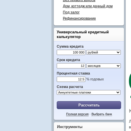
Без первого взноса
Дом, коттедж или дачный дом
Под залог
Рефинансирование
Универсальный кредитный
калькулятор
Сумма кредита
Срок кредита
Процентная ставка
% годовых
Схема расчета
Рассчитать
Полная версия
·
Выбрать банк
Л
Инструменты
в