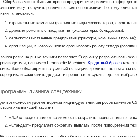
т Сбербанка может быть интересен предприятиям различных сфер деяте
омпании могут получить различные виды спецтехники. Поэтому клиента
изинг, становятся:
строительные компании (различные виды экскаваторов, фронтальны
дорожно-ремонтные предприятия (экскаваторы, бульдозеры);
сельскохозяйственные предприятия (тракторы, комбайны и прочее);
организации, в которых нужно организовать работу склада (различн
азнообразие на рынке техники позволяет Сбербанку разрабатывать осо
роизводители, например Ferronordic Machines.
Кредитный брокер
может п
оиска более благоприятных условий по выдаче кредитов, но при этом е
осредника и сэкономить до десяти процентов от суммы сделки, выбрав л
Программы лизинга спецтехники.
ля возможности удовлетворения индивидуальных запросов клиентов Сб
изинга специальной техники.
«Лайт» предоставляет возможность сократить первоначальные рас
«Стандарт» предлагает сократить выплаты после приобретения тех
бе программы доступны для любого бизнеса, как малого, так и крупного