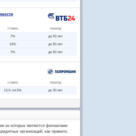
имости
ставка
период
7%
до 50 лет
10%
до 50 лет
7%
до 50 лет
ставка
период
13.5–14.5%
до 30 лет
гие из которых являются филиалами
редитных организаций, как правило,