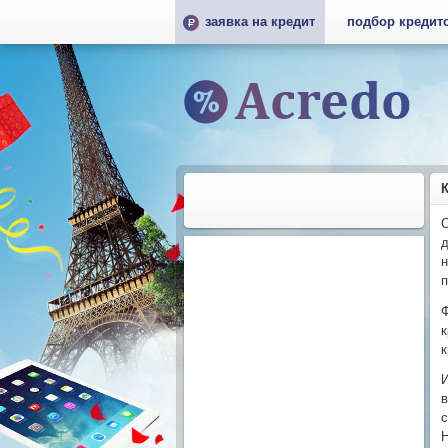
заявка на кредит
подбор кредит
С
д
н
п
Ф
к
к
И
в
с
Н