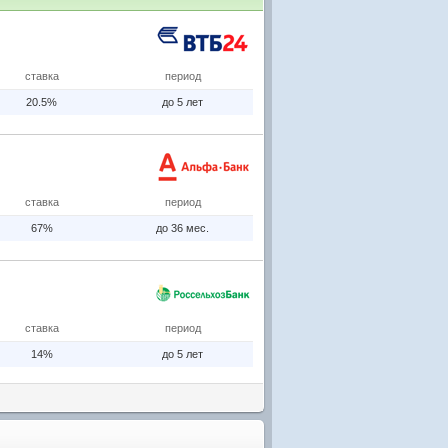
ставка
период
20.5%
до 5 лет
ставка
период
67%
до 36 мес.
ставка
период
14%
до 5 лет