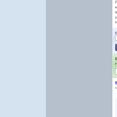
Р
м
в
у
к
Н