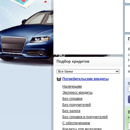
К
с
Н
Подбор кредитов
п
в
Потребительские кредиты
Наличными
Экспресс кредиты
Без справок
Без поручителей
Без залога
Без справок и поручителей
Н
С обеспечением
Кредиты для молодежи