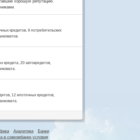
отавшие хорошую репутацию.
нниками.
чных кредитов, 9 потребительских
анкоматов.
х кредита, 20 автокредитов,
анкомата.
итов, 12 ипотечных кредитов,
банкомата.
фика
Аналитика
Банки
а в совкомбанке условия