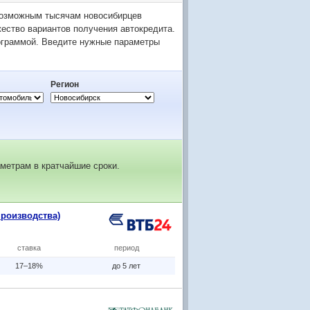
возможным тысячам новосибирцев
ество вариантов получения автокредита.
ограммой. Введите нужные параметры
Регион
метрам в кратчайшие сроки.
производства)
ставка
период
17–18%
до 5 лет