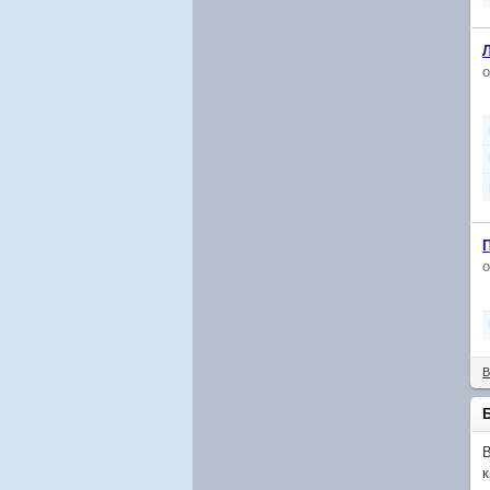
В
В
к