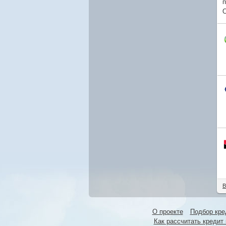
п
О
В
О проекте
Подбор кре
Как рассчитать кредит