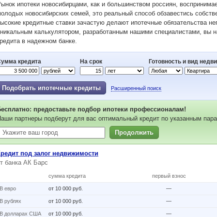
ынок ипотеки новосибирцами, как и большинством россиян, воспринима
олодых новосибирских семей, это реальный способ обзавестись собств
ысокие кредитные ставки зачастую делают ипотечные обязательства н
никальным калькулятором, разработанным нашими специалистами, вы н
редита в надежном банке.
Сумма кредита
На срок
Готовность и вид недв
Подобрать ипотечные кредиты
Расширенный поиск
Бесплатно: предоставьте подбор ипотеки профессионалам!
аши партнеры подберут для вас оптимальный кредит по указанным пара
Продолжить
Кредит под залог недвижимости
от
банка АК Барс
сумма кредита
первый взнос
В eвро
от 10 000 руб.
—
В рублях
от 10 000 руб.
—
В долларах США
от 10 000 руб.
—