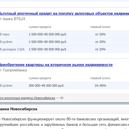
Льготный ипотечный кредит на покупку залоговых объектов недвиж
от
банка ВТБ24
сумма кредита
первый взнос
В eвро
1 500 000–90 000 000 руб.
от 20%
В рублях
1 500 000–90 000 000 руб.
от 20%
В долларах США
1 500 000–90 000 000 руб.
от 20%
Приобретение квартиры на вторичном рынке недвижимости
от
Газпромбанка
сумма кредита
первый взнос
В рублях
300 000–45 000 000 руб.
15–85%
се ипотечные кредиты Новосибирска
— 49
Банки Новосибирска
 Новосибирске функционирует около
80-ти
банковских организаций, мно
рупнейших российских и зарубежных банков и большая сеть финансово-к