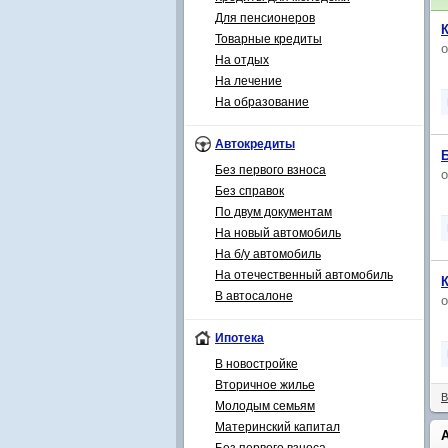
Для пенсионеров
Товарные кредиты
На отдых
На лечение
На образование
Автокредиты
Без первого взноса
Без справок
По двум документам
На новый автомобиль
На б/у автомобиль
На отечественный автомобиль
В автосалоне
Ипотека
В новостройке
Вторичное жилье
В
Молодым семьям
Материнский капитал