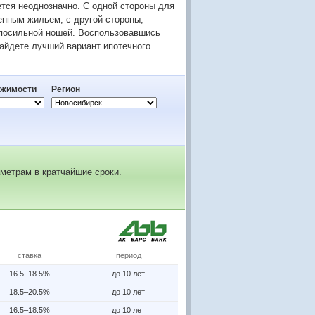
ется неоднозначно. С одной стороны для
енным жильем, с другой стороны,
епосильной ношей. Воспользовавшись
айдете лучший вариант ипотечного
ижимости
Регион
метрам в кратчайшие сроки.
ставка
период
16.5–18.5%
до 10 лет
18.5–20.5%
до 10 лет
16.5–18.5%
до 10 лет