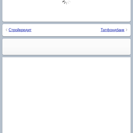
Стройкредит
Татфондбанк