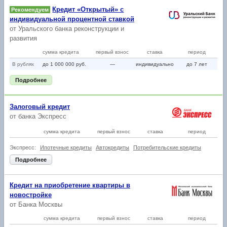
Кредит «Открытый» с
Рекомендуем
индивидуальной процентной ставкой
от
Уральского банка реконструкции и
развития
сумма кредита
первый взнос
ставка
период
В рублях
до 1 000 000 руб.
—
индивидуально
до 7 лет
Подробнее
Залоговый кредит
от
банка Экспресс
сумма кредита
первый взнос
ставка
период
Экспресс:
Ипотечные кредиты
Автокредиты
Потребительские кредиты
Подробнее
Кредит на приобретение квартиры в
новостройке
от
Банка Москвы
сумма кредита
первый взнос
ставка
период