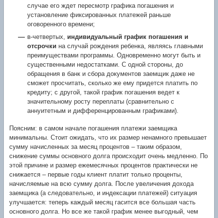
случае его ждет пересмотр графика погашения и
установление фиксированных платежей раньше
оговоренного времени;
в-четвертых,
индивидуальный график погашения и
отсрочки
на случай рождения ребенка, являясь главными
преимуществами программы. Одновременно могут быть и
существенными недостатками. С одной стороны, до
обращения в банк и сбора документов заемщик даже не
сможет просчитать, сколько же ему придется платить по
кредиту; с другой, такой график погашения ведет к
значительному росту переплаты (сравнительно с
аннуитетным и дифференцированным графиками).
Поясним: в самом начале погашения платежи заемщика
минимальны. Стоит ожидать, что их размер ненамного превышает
сумму начисленных за месяц процентов – таким образом,
снижение суммы основного долга происходит очень медленно. По
этой причине и размер ежемесячных процентов практически не
снижается – первые годы клиент платит только проценты,
начисляемые на всю сумму долга. После увеличения дохода
заемщика (а следовательно, и индексации платежей) ситуация
улучшается: теперь каждый месяц гасится все большая часть
основного долга. Но все же такой график менее выгодный, чем