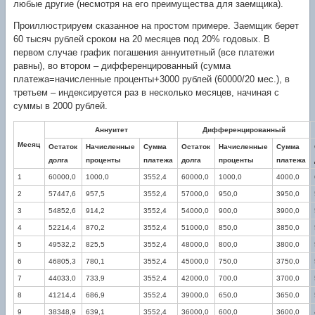
любые другие (несмотря на его преимущества для заемщика).
Проиллюстрируем сказанное на простом примере. Заемщик берет
60 тысяч рублей сроком на 20 месяцев под 20% годовых. В
первом случае график погашения аннуитетный (все платежи
равны), во втором – дифференцированный (сумма
платежа=начисленные проценты+3000 рублей (60000/20 мес.), в
третьем – индексируется раз в несколько месяцев, начиная с
суммы в 2000 рублей.
Аннуитет
Дифференцированный
Месяц
Остаток
Начисленные
Сумма
Остаток
Начисленные
Сумма
долга
проценты
платежа
долга
проценты
платежа
1
60000,0
1000,0
3552,4
60000,0
1000,0
4000,0
2
57447,6
957,5
3552,4
57000,0
950,0
3950,0
3
54852,6
914,2
3552,4
54000,0
900,0
3900,0
4
52214,4
870,2
3552,4
51000,0
850,0
3850,0
5
49532,2
825,5
3552,4
48000,0
800,0
3800,0
6
46805,3
780,1
3552,4
45000,0
750,0
3750,0
7
44033,0
733,9
3552,4
42000,0
700,0
3700,0
8
41214,4
686,9
3552,4
39000,0
650,0
3650,0
9
38348,9
639,1
3552,4
36000,0
600,0
3600,0