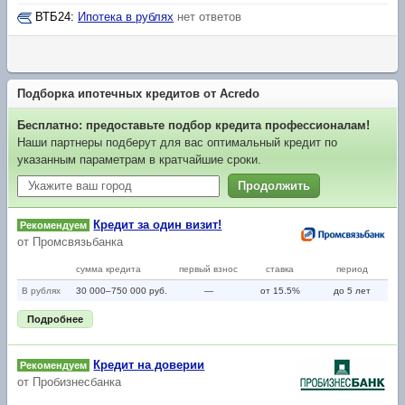
ВТБ24
:
Ипотека в рублях
нет ответов
Подборка ипотечных кредитов от Acredo
Бесплатно: предоставьте подбор кредита профессионалам!
Наши партнеры подберут для вас оптимальный кредит по
указанным параметрам в кратчайшие сроки.
Продолжить
Кредит за один визит!
Рекомендуем
от
Промсвязьбанка
сумма кредита
первый взнос
ставка
период
В рублях
30 000–750 000 руб.
—
от 15.5%
до 5 лет
Подробнее
Кредит на доверии
Рекомендуем
от
Пробизнесбанка