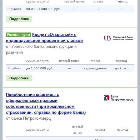
сумма кредита
первый взнос
ставка
период
В рублях
50 000–1 000 000 руб.
—
—
—
Подробнее
Кредит «Открытый» с
Рекомендуем
индивидуальной процентной ставкой
от
Уральского банка реконструкции и
развития
сумма кредита
первый взнос
ставка
период
В рублях
до 1 000 000 руб.
—
индивидуально
до 7 лет
Подробнее
Приобретение квартиры с
оформленными правами
собственности (при комплексном
страховании, справка по форме банка)
от
банка Петрокоммерц
первый
сумма кредита
ставка
период
взнос