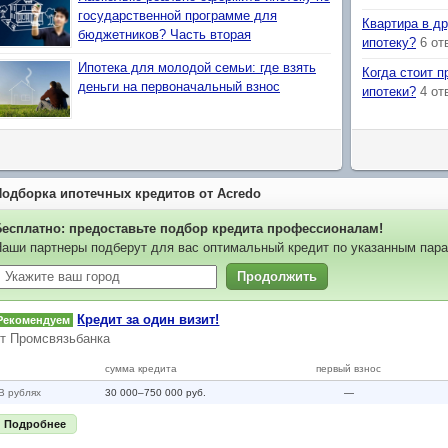
государственной программе для
Квартира в д
бюджетников? Часть вторая
ипотеку?
6 от
Ипотека для молодой семьи: где взять
Когда стоит 
деньги на первоначальный взнос
ипотеки?
4 от
Подборка ипотечных кредитов от Acredo
Бесплатно: предоставьте подбор кредита профессионалам!
аши партнеры подберут для вас оптимальный кредит по указанным пара
Продолжить
Кредит за один визит!
Рекомендуем
от
Промсвязьбанка
сумма кредита
первый взнос
В рублях
30 000–750 000 руб.
—
Подробнее