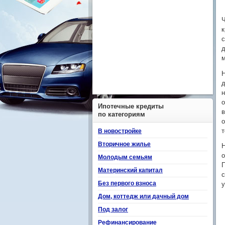
Ч
к
с
д
Н
д
н
о
Ипотечные кредиты
в
по категориям
о
т
В новостройке
Вторичное жилье
Н
о
Молодым семьям
П
Материнский капитал
с
Без первого взноса
у
Дом, коттедж или дачный дом
Под залог
Рефинансирование