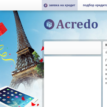
заявка на кредит
подбор кредит
П
а
з
к
п