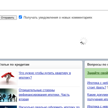
Получать уведомления о новых комментариях
Статьи по кредитам
Вопросы по 
Что нужно чтобы купить квартиру в
Задайте сво
ипотеку?
Ипотека с не
стоит брать?
Отрицательные стороны
рефинансирования ипотеки. Часть
Какие докуме
вторая
получения ип
Ипотека с не
Насколько реально оформить ипотеку по