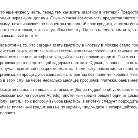
то еще нужно учесть, перед тем как взять квартиру в ипотеку? Предост
редит неравными долями. Обычно такая возможность предоставляется п
умму, накопившуюся по процентам за полный срок кредита, а потом ба
олг теми долями, которые удобны клиенту. Однако следует помнить, ч
минимальный платеж.
есмотря на то, что сегодня взять квартиру в ипотеку в Москве стало п
ействия банка, если вы оказываетесь неплатежеспособным в течение не
ачисляют пени и штрафы за каждый день просрочки кредита. При этом 
рганизацию о предстоящей задержке платежа. Однако, главное — знать
 случае возможной просрочки платежа. Если выкупаемое жилье являетс
рганизации проще договариваться с клиентом без принятия крайних мер
о в этом случае через несколько месяцев просрочки платежа, банк имее
есмотря на все эти нюансы и тонкости (более подробно об условиях ип
знакомиться на портале Acredo), ипотечный кредит решает один из сам
олучается, что к вопросу выбора квартиры в ипотеку следует подходит
ейчас ипотечный кредит вам не по карману, подождите и возвращайтесь
словиях.