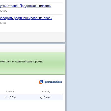
ругой стране. Продолжать платить
ветов
проводить рефинансирование своей
вета
метрам в кратчайшие сроки.
ставка
период
от 15.5%
до 5 лет