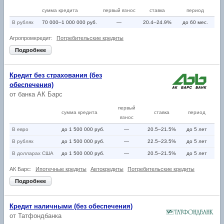
сумма кредита
первый взнос
ставка
период
В рублях
70 000–1 000 000 руб.
—
20.4–24.9%
до 60 мес.
Агропромкредит:
Потребительские кредиты
Подробнее
Кредит без страхования (без
обеспечения)
от
банка АК Барс
первый
сумма кредита
ставка
период
взнос
В eвро
до 1 500 000 руб.
—
20.5–21.5%
до 5 лет
В рублях
до 1 500 000 руб.
—
22.5–23.5%
до 5 лет
В долларах США
до 1 500 000 руб.
—
20.5–21.5%
до 5 лет
АК Барс:
Ипотечные кредиты
Автокредиты
Потребительские кредиты
Подробнее
Кредит наличными (без обеспечения)
от
Татфондбанка