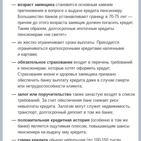
возраст заемщика
становится основным камнем
преткновения в вопросе о выдаче кредита пенсионеру.
Большинство банков устанавливают границу в
70-75
лет —
причем до этого возраста заемщик должен погасить кредит.
Таким образом, долгосрочные ипотечные кредиты
пенсионерам «не светят»
их жестко ограничивают сроки выплаты. Приходится
ограничиваться краткосрочными кредитами наличными
и картами;
обязательное страхование
входит в перечень требований
к пенсионерам, которые хотят оформить кредит.
Страхование жизни и здоровья заемщика призвано
обеспечить банку выплату кредита даже в случае смерти
или нетрудоспособности клиента;
залог или поручительство
также зачастую входят в список
требований. За счет обеспечения банк снижает риск
невыплаты кредита. Залогом могут служит недвижимость,
транспорт, долгосрочный депозит в том же банке;
положительная кредитная история
(особенно в том же
банке) является ощутимым плюсом, повышающим шансы
пенсионера на выдачу ему кредита;
сумма кредита
обычно небольшая (до
100-150
тысяч